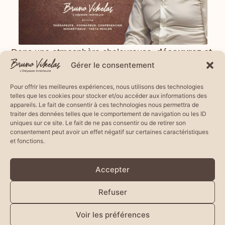
Dans une atmosphère chaleureuse,
découvrez et
Gérer le consentement
expérimentez une vision unique du
magnétisme, de la radiesthésie et du
Pour offrir les meilleures expériences, nous utilisons des technologies
telles que les cookies pour stocker et/ou accéder aux informations des
Thetahealing
®
.
appareils. Le fait de consentir à ces technologies nous permettra de
traiter des données telles que le comportement de navigation ou les ID
Des
voyages méditatifs
à la
guérison
uniques sur ce site. Le fait de ne pas consentir ou de retirer son
consentement peut avoir un effet négatif sur certaines caractéristiques
énergétique,
chaque conférence révèle un aspect
et fonctions.
fascinant de notre
potentiel humain
.
Accepter
Rencontrez le thérapeute qui transforme l’énergie
ancestrale en outil de vie moderne !
Refuser
Ensemble, créons des égrégores porteurs de
Voir les préférences
lumière !