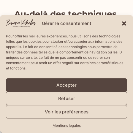
Au-delà des techniques,
vous acquerrez :
Gérer le consentement
Pour offrir les meilleures expériences, nous utilisons des technologies
– Une nouvelle compréhension de votre propre
telles que les cookies pour stocker et/ou accéder aux informations des
existence.
appareils. Le fait de consentir à ces technologies nous permettra de
traiter des données telles que le comportement de navigation ou les ID
uniques sur ce site. Le fait de ne pas consentir ou de retirer son
– La capacité à lire et interpréter les structures
consentement peut avoir un effet négatif sur certaines caractéristiques
vibratoires.
et fonctions.
– L’art de naviguer entre les différentes
Accepter
dimensions de l’être.
Refuser
– La maîtrise de protocoles uniques de
Voir les préférences
guérison.
– Une connexion profonde avec l’énergie
Mentions légales